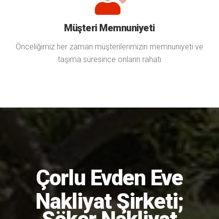
Müşteri Memnuniyeti
Önceliğimiz her zaman müşterilerimizin memnuniyeti ve
taşıma süresince onların rahatı
Çorlu Evden Eve
Nakliyat
Şirketi;