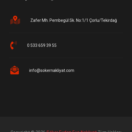
Zafer Mh. Pembegül Sk. No:1/1 Çorlu/Tekirdağ
0 533 659 39 55
info@sokernakliyat.com