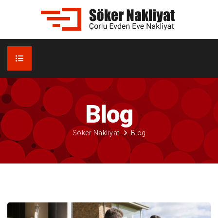
ANA SAYFA
Blog
KURUMSAL
Söker Nakliyat
Blog
Kalite Politikamız
HİZMETLERİMİZ
Evden Eve Nakliyat
EVDEN EVE NAKLİYAT
Hakkımızda
GALERİ
Kurumsal Nakliyat
BLOG
Ofis Taşıma