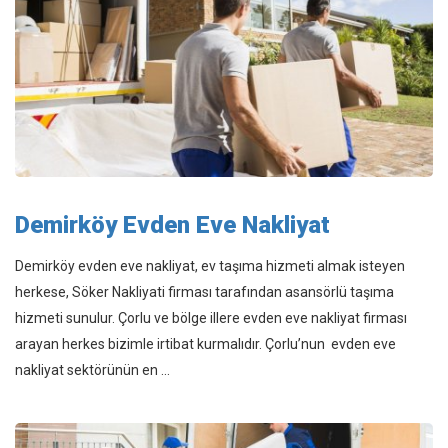
İLETİŞİM
Asansörlü Nakliyat
Şehirler Arası Nakliyat
Fuar Taşımacılığı
Fabrika Taşımacılığı
Demirköy Evden Eve Nakliyat
Eşya Depolama
Demirköy evden eve nakliyat, ev taşıma hizmeti almak isteyen
herkese, Söker Nakliyati firması tarafından asansörlü taşıma
hizmeti sunulur. Çorlu ve bölge illere evden eve nakliyat firması
arayan herkes bizimle irtibat kurmalıdır. Çorlu’nun evden eve
nakliyat sektörünün en ...